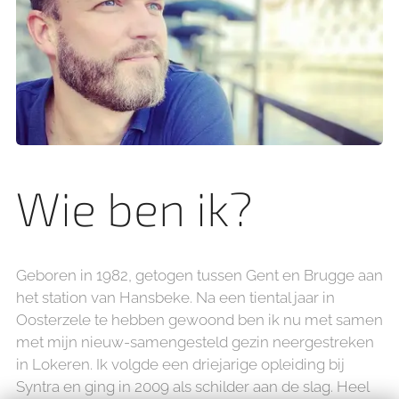
Wie ben ik?
Geboren in 1982, getogen tussen Gent en Brugge aan
het station van Hansbeke. Na een tiental jaar in
Oosterzele te hebben gewoond ben ik nu met samen
met mijn nieuw-samengesteld gezin neergestreken
in Lokeren. Ik volgde een driejarige opleiding bij
Syntra en ging in 2009 als schilder aan de slag. Heel